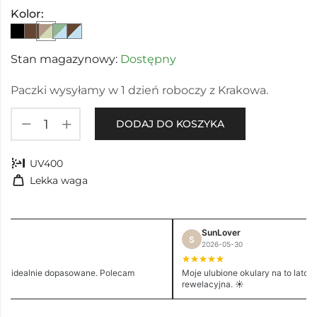
Kolor:
Stan magazynowy:
Dostępny
Paczki wysyłamy w 1 dzień roboczy z Krakowa.
DODAJ DO KOSZYKA
nest_sunblock
UV400
weight
Lekka waga
SunLover
S
2026-05-30
e i idealnie dopasowane. Polecam
Moje ulubione okulary na to lato. 
rewelacyjna. ☀️