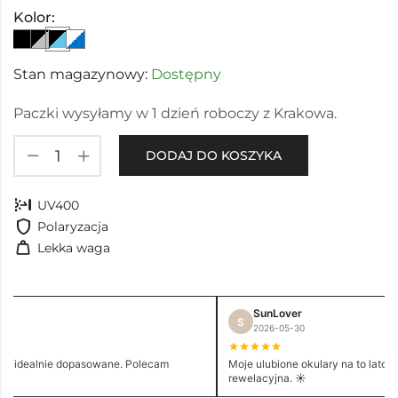
Kolor:
Stan magazynowy:
Dostępny
Paczki wysyłamy w 1 dzień roboczy z Krakowa.
DODAJ DO KOSZYKA
nest_sunblock
UV400
shield
Polaryzacja
weight
Lekka waga
SunLover
S
2026-05-30
e i idealnie dopasowane. Polecam
Moje ulubione okulary na to lato. 
rewelacyjna. ☀️