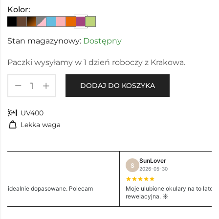
Kolor:
Stan magazynowy:
Dostępny
Paczki wysyłamy w 1 dzień roboczy z Krakowa.
DODAJ DO KOSZYKA
nest_sunblock
UV400
weight
Lekka waga
SunLover
S
2026-05-30
e i idealnie dopasowane. Polecam
Moje ulubione okulary na to lato. 
rewelacyjna. ☀️