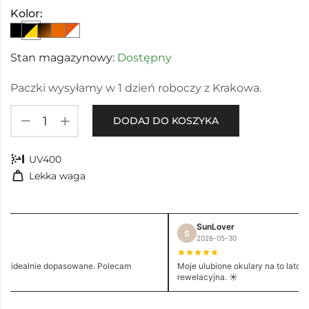
Kolor:
Stan magazynowy:
Dostępny
Paczki wysyłamy w 1 dzień roboczy z Krakowa.
DODAJ DO KOSZYKA
nest_sunblock
UV400
weight
Lekka waga
SunLover
S
2026-05-30
e i idealnie dopasowane. Polecam
Moje ulubione okulary na to lato. 
rewelacyjna. ☀️