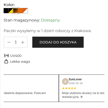
Kolor:
Stan magazynowy:
Dostępny
Paczki wysyłamy w 1 dzień roboczy z Krakowa.
DODAJ DO KOSZYKA
nest_sunblock
UV400
weight
Lekka waga
SunLover
S
2026-05-30
e i idealnie dopasowane. Polecam
Moje ulubione okulary na to lato. 
rewelacyjna. ☀️