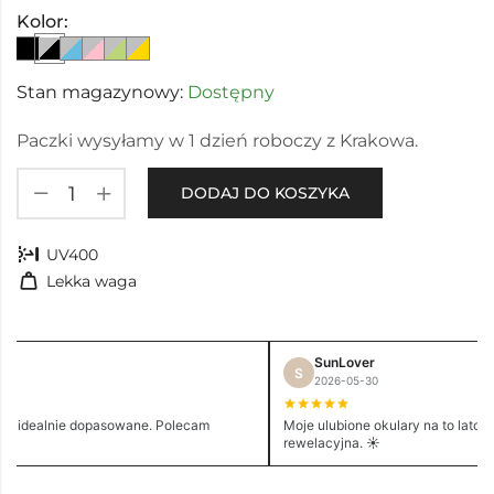
Kolor:
Stan magazynowy:
Dostępny
Paczki wysyłamy w 1 dzień roboczy z Krakowa.
DODAJ DO KOSZYKA
nest_sunblock
UV400
weight
Lekka waga
SunLover
S
2026-05-30
e i idealnie dopasowane. Polecam
Moje ulubione okulary na to lato. 
rewelacyjna. ☀️